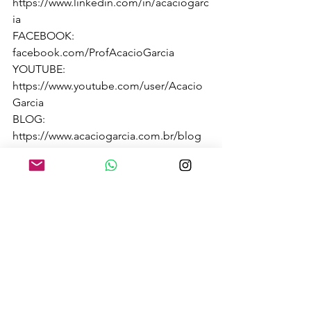
https://www.linkedin.com/in/acaciogarc
ia 
FACEBOOK: 
facebook.com/ProfAcacioGarcia
YOUTUBE: 
https://www.youtube.com/user/Acacio
Garcia
BLOG: 
https://www.acaciogarcia.com.br/blog
FONE/WHATS  (48) 99648 7895 (48) 
98841 6316
#simuladospraticosparamp
#OAB
#oratoriajuridica
#oratoriapolitica
#falebem
#dicção
#diccao
#clarezanafala
#cursodedicção
#oratoriacomacaciogarcia
#oratória
#expressãoverbal
 # 
medodefalarempublico 
#gagueira