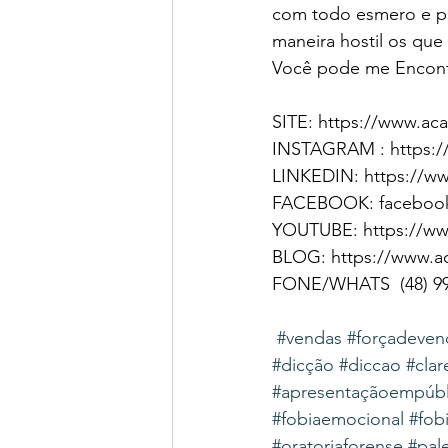
com todo esmero e pe
maneira hostil os que
Você pode me Encont
SITE: https://www.aca
INSTAGRAM : https://
LINKEDIN: https://ww
FACEBOOK: facebook
YOUTUBE: https://ww
BLOG: https://www.ac
FONE/WHATS  (48) 996
#vendas
#forçadeven
#dicção
#diccao
#clar
#apresentaçãoempúbl
#fobiaemocional
#fob
#oratoriaforense
#pal