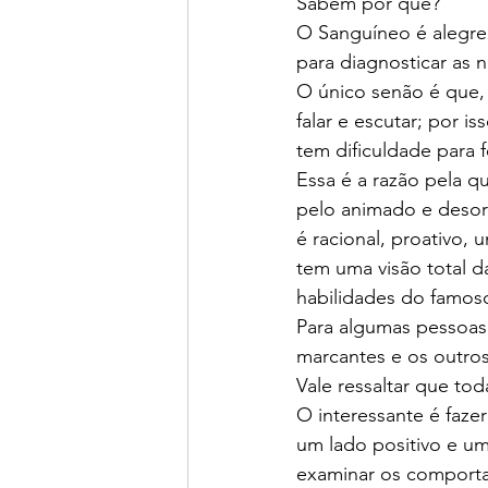
Sabem por quê?
O Sanguíneo é alegre,
para diagnosticar as 
O único senão é que,
falar e escutar; por 
tem dificuldade para
Essa é a razão pela q
pelo animado e desorg
é racional, proativo, 
tem uma visão total d
habilidades do famoso
Para algumas pessoas 
marcantes e os outro
Vale ressaltar que to
O interessante é faze
um lado positivo e um
examinar os comporta