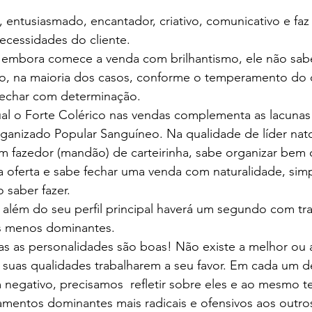
 entusiasmado, encantador, criativo, comunicativo e faz
necessidades do cliente.
 embora comece a venda com brilhantismo, ele não sabe
isso, na maioria dos casos, conforme o temperamento do c
 fechar com determinação.
ual o Forte Colérico nas vendas complementa as lacunas
anizado Popular Sanguíneo. Na qualidade de líder nato
um fazedor (mandão) de carteirinha, sabe organizar bem o
a oferta e sabe fechar uma venda com naturalidade, simp
 saber fazer.
além do seu perfil principal haverá um segundo com tr
s menos dominantes.
das as personalidades são boas! Não existe a melhor ou a
r suas qualidades trabalharem a seu favor. Em cada um d
 negativo, precisamos  refletir sobre eles e ao mesmo 
mentos dominantes mais radicais e ofensivos aos outro