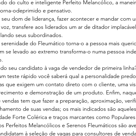
 do culto e inteligente Perfeito Melancólico, a maneir
 torna-odeprimido e pensativo.
 seu dom de liderança, fazer acontecer e mandar com 
voz, transfere aos liderados um ar de ditador implacável
lando seus subordinados.
e serenidade do Fleumático torna-o a pessoa mais queri
m se levado ao extremo transforma-o numa pessoa indec
o.
 do seu candidato à vaga de vendedor de primeira linha
um teste rápido você saberá qual a personalidade pred
as que exigem um contato direto com o cliente, uma visi
ferecimento e demonstração de um produto. Enfim, naque
vendas tem que fazer a preparação, aproximação, verifi
hamento de suas vendas; os mais indicados são aqueles
dade Forte Colérica e traços marcantes como Populares
os Perfeitos Melancólicos e Serenos Fleumáticos são ave
ndidatam à seleção de vagas para consultores de vendas