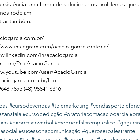
rsistência uma forma de solucionar os problemas que 
 nos rodeiam.
rar também:
ciogarcia.com.br/ 
www.instagram.com/acacio.garcia.oratoria/
w.linkedin.com/in/acaciogarcia 
.com/ProfAcacioGarcia
w.youtube.com/user/AcacioGarcia
aciogarcia.com.br/blog
48 7895 (48) 98841 6316
das
#cursodevendas
#telemarketing
#vendasportelefone
ezanafala
#cursodedicção
#oratoriacomacaciogarcia
#ora
ico
#expressãoverbal
#medodefalarempublico
#gagueir
iasocial
#sucessonacomunicação
#queroserpalestrante
estrante
#tcc
#monografia
#dissertação
#tesededoutora