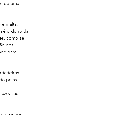
ne de uma 
 em alta.
m é o dono da 
ões, como se 
ão dos 
ade para 
erdadeiros 
do pelas 
razo, são 
s, procura 