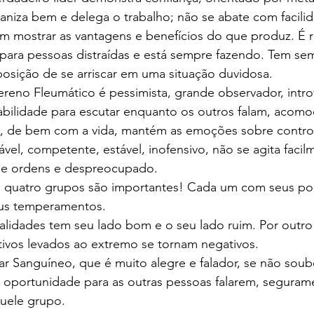
ganiza bem e delega o trabalho; não se abate com facilid
m mostrar as vantagens e benefícios do que produz. É r
para pessoas distraídas e está sempre fazendo. Tem se
sposição de se arriscar em uma situação duvidosa.
reno Fleumático é pessimista, grande observador, intro
abilidade para escutar enquanto os outros falam, acom
e, de bem com a vida, mantém as emoções sobre controle
mável, competente, estável, inofensivo, não se agita facilm
 de ordens e despreocupado.
 quatro grupos são importantes! Cada um com seus pon
eus temperamentos.
lidades tem seu lado bom e o seu lado ruim. Por outro 
tivos levados ao extremo se tornam negativos.
r Sanguíneo, que é muito alegre e falador, se não soub
 oportunidade para as outras pessoas falarem, segurame
quele grupo.