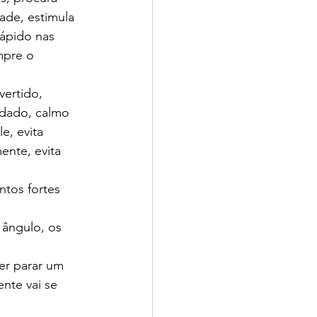
ade, estimula 
ápido nas 
mpre o 
vertido,
odado, calmo 
, evita 
ente, evita 
tos fortes 
ângulo, os 
er parar um 
nte vai se 