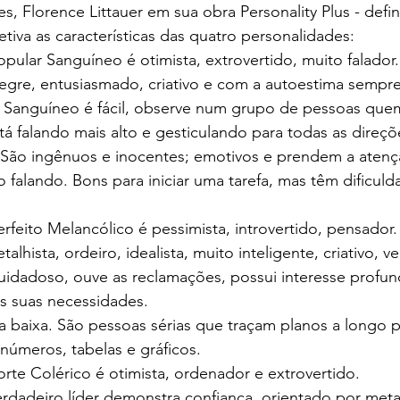
s, Florence Littauer em sua obra Personality Plus - defi
tiva as características das quatro personalidades:
pular Sanguíneo é otimista, extrovertido, muito falador.
legre, entusiasmado, criativo e com a autoestima sempre
ar Sanguíneo é fácil, observe num grupo de pessoas que
tá falando mais alto e gesticulando para todas as direç
. São ingênuos e inocentes; emotivos e prendem a atenç
 falando. Bons para iniciar uma tarefa, mas têm dificuld
rfeito Melancólico é pessimista, introvertido, pensador.
alhista, ordeiro, idealista, muito inteligente, criativo, v
uidadoso, ouve as reclamações, possui interesse profun
às suas necessidades.
 baixa. São pessoas sérias que traçam planos a longo p
úmeros, tabelas e gráficos.
rte Colérico é otimista, ordenador e extrovertido.
erdadeiro líder demonstra confiança, orientado por meta