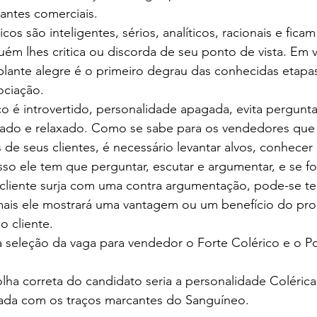
antes comerciais.
cos são inteligentes, sérios, analíticos, racionais e fica
uém lhes critica ou discorda de seu ponto de vista. Em v
lante alegre é o primeiro degrau das conhecidas etapas
ociação.
o é introvertido, personalidade apagada, evita pergunta
do e relaxado. Como se sabe para os vendedores que 
de seus clientes, é necessário levantar alvos, conhecer 
sso ele tem que perguntar, escutar e argumentar, e se f
cliente surja com uma contra argumentação, pode-se ter
amais ele mostrará uma vantagem ou um benefício do pr
o cliente.
a seleção da vaga para vendedor o Forte Colérico e o Po
lha correta do candidato seria a personalidade Colérica
da com os traços marcantes do Sanguíneo.