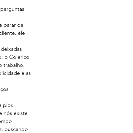
 perguntas 
 parar de 
liente, ele 
 deixadas 
, o Colérico 
 trabalho, 
licidade e as 
aços 
 pior. 
e nós existe 
tempo 
s, buscando 