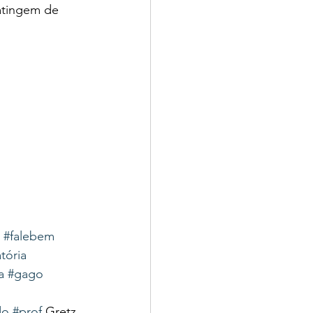
atingem de 
#falebem
tória
a
#gago
do
#prof
.Gretz 