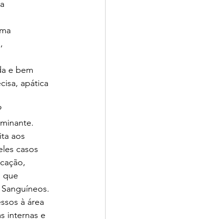
a 
uma 
, 
da e bem 
isa, apática 
?
ominante.
ta aos 
les casos 
cação, 
 que 
 Sanguíneos.
ssos à área 
 internas e 