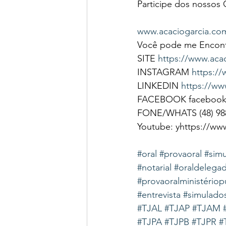
Participe dos nossos C
www.acaciogarcia.com
Você pode me Encont
SITE 
https://www.aca
INSTAGRAM 
https:/
LINKEDIN 
https://ww
FACEBOOK facebook.
FONE/WHATS (48) 9884
Youtube: yhttps://ww
#oral
#provaoral
#sim
#notarial
#oraldelega
#provaoralministériop
#entrevista
#simulados
#TJAL
#TJAP
#TJAM
#TJPA
#TJPB
#TJPR
#