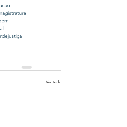
sacao
agistratura
ebem
al
dejustiça
Ver tudo