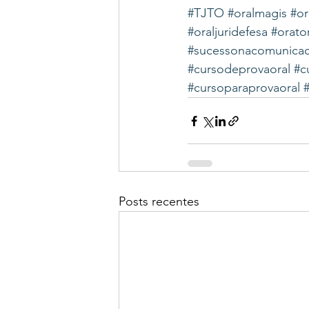
#TJTO
#oralmagis
#o
#oraljuridefesa
#orator
#sucessonacomunica
#cursodeprovaoral
#c
#cursoparaprovaoral
Posts recentes