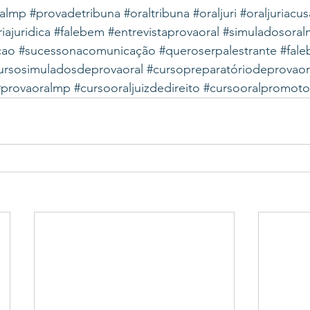
ralmp
#provadetribuna
#oraltribuna
#oraljuri
#oraljuriacu
iajuridica
#falebem
#entrevistaprovaoral
#simuladosoralm
cao
#sucessonacomunicação
#queroserpalestrante
#fal
ursosimuladosdeprovaoral
#cursopreparatóriodeprovaor
#provaoralmp
#cursooraljuizdedireito
#cursooralpromotor