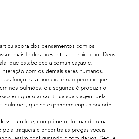
a articuladora dos pensamentos com os
ssos mais lindos presentes recebido por Deus.
fala, que estabelece a comunicação e,
interação com os demais seres humanos.
duas funções: a primeira é não permitir que
rem nos pulmões, e a segunda é produzir o
sso em que o ar continua sua viagem pela
nos pulmões, que se expandem impulsionando
 fosse um fole, comprime-o, formando uma
 pela traqueia e encontra as pregas vocais,
rando, assim configurando o tom da voz. Segue,