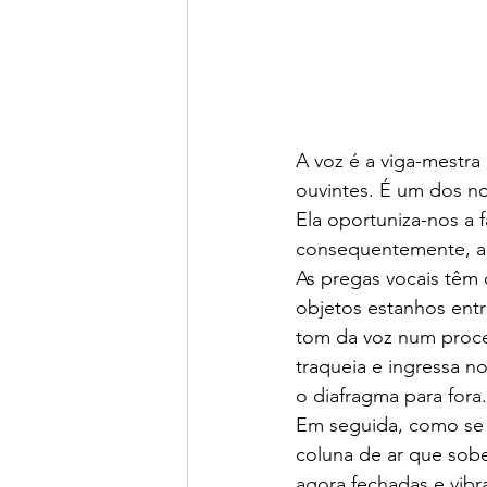
A voz é a viga-mestr
ouvintes. É um dos no
Ela oportuniza-nos a 
consequentemente, a 
As pregas vocais têm 
objetos estanhos ent
tom da voz num proce
traqueia e ingressa 
o diafragma para fora.
Em seguida, como se
coluna de ar que sobe
agora fechadas e vib