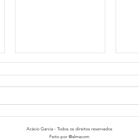
A mágica dando um brilho
Como 
todo especial nas Palestras
Escrit
Comportamentais
Acácio Garcia - Todos os direitos reservados
Feito por
@almacom