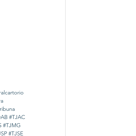
ralcartorio
ra
tribuna
OAB
#TJAC
S
#TJMG
JSP
#TJSE