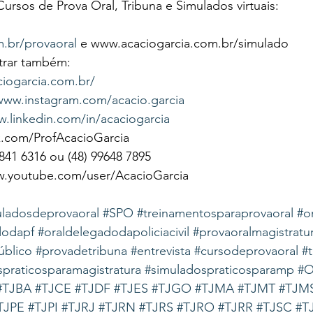
ursos de Prova Oral, Tribuna e Simulados virtuais:
.br/provaoral
 e www.acaciogarcia.com.br/simulado
rar também:
ciogarcia.com.br/
/www.instagram.com/acacio.garcia
w.linkedin.com/in/acaciogarcia
com/ProfAcacioGarcia
1 6316 ou (48) 99648 7895 
w.youtube.com/user/AcacioGarcia 
uladosdeprovaoral
#SPO
#treinamentosparaprovaoral
#o
dodapf
#oraldelegadodapoliciacivil
#provaoralmagistratu
úblico
#provadetribuna
#entrevista
#cursodeprovaoral
#
praticosparamagistratura
#simuladospraticosparamp
#
#TJBA
#TJCE
#TJDF
#TJES
#TJGO
#TJMA
#TJMT
#TJM
TJPE
#TJPI
#TJRJ
#TJRN
#TJRS
#TJRO
#TJRR
#TJSC
#T