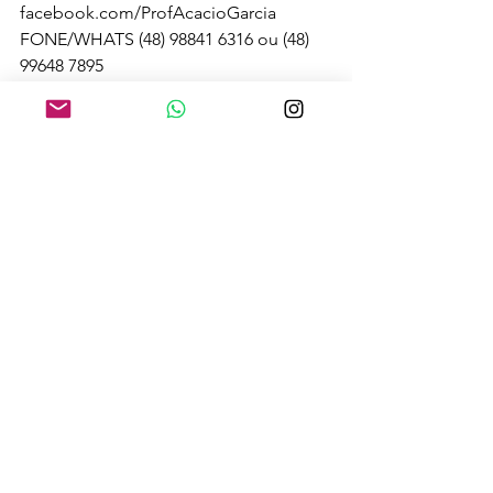
facebook.com/ProfAcacioGarcia
FONE/WHATS (48) 98841 6316 ou (48) 
99648 7895 
Youtube: 
yhttps://www.youtube.com/user/Acacio
Garcia 
#oral
#provaoral
#simuladosdeprovaoral
#SPO
#treinamentosparaprovaoral
#oralcartorio
#notarial
#oraldelegadodapf
#oraldelegadodapoliciacivil
#provaoralmagistratura
#provaoralministériopúblico
#provadetribuna
#entrevista
#cursodeprovaoral
#tribuna
#entrevista
#simuladospraticosparamagistratura
#simuladospraticosparamp
#OAB