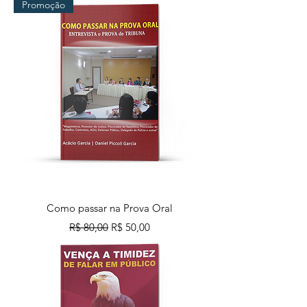
Promoção
Como passar na Prova Oral
Preço normal
Preço promocional
R$ 80,00
R$ 50,00