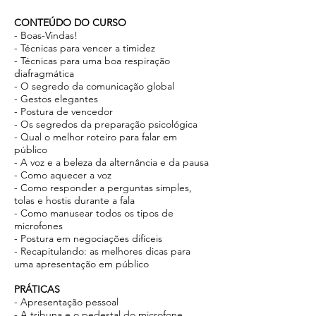
CONTEÚDO DO CURSO
- Boas-Vindas!
- Técnicas para vencer a timidez
- Técnicas para uma boa respiração
diafragmática
- O segredo da comunicação global
- Gestos elegantes
- Postura de vencedor
- Os segredos da preparação psicológica
- Qual o melhor roteiro para falar em
público
- A voz e a beleza da alternância e da pausa
- Como aquecer a voz
- Como responder a perguntas simples,
tolas e hostis durante a fala
- Como manusear todos os tipos de
microfones
- Postura em negociações difíceis
- Recapitulando: as melhores dicas para
uma apresentação em público
PRÁTICAS
- Apresentação pessoal
- A tribuna e o pedestal do microfone